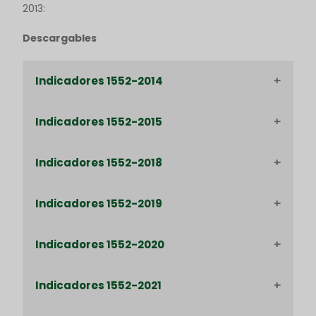
2013:
Descargables
Indicadores 1552-2014
Indicadores 1552-2015
Enero 2014
Febrero 2014
Indicadores 1552-2018
Enero 2015
Marzo 2014
Febrero 2015
Indicadores 1552-2019
Enero 2018
Abril 2014
Junio 2018
Indicadores 1552-2020
Mayo 2014
Enero 2019
Julio 2018
Junio 2014
Febrero 2019
Indicadores 1552-2021
Enero 2020
Agosto 2018
Julio
Marzo 2019