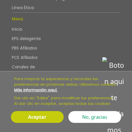
Línea Ética
Menú
Inicio
EPS delagente
PBS Afiliados
PCE Afiliados
Canales de
Atención
Para mejorar tu experiencia y recordas tus
Blog
preferencias en próximas visitas, Utilizamos cookies.
Más información aquí.
Mapa web
Dar clic en "Editar" para modificar tus preferencias.
Accesibilidad
Al dar clic en Aceptar, aceptas todas las cookies
Aceptar
No, gracias