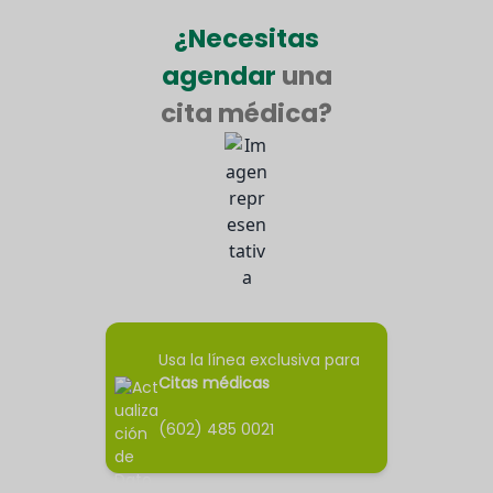
¿Necesitas
agendar
una
cita médica?
Usa la línea exclusiva para
Citas médicas
(602) 485 0021