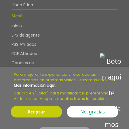
Línea Ética
Menú
Inicio
EPS delagente
PBS Afiliados
PCE Afiliados
Canales de
Atención
Para mejorar tu experiencia y recordas tus
Blog
preferencias en próximas visitas, Utilizamos cookies.
Más información aquí.
Mapa web
Dar clic en "Editar" para modificar tus preferencias.
Accesibilidad
Al dar clic en Aceptar, aceptas todas las cookies
Aceptar
No, gracias