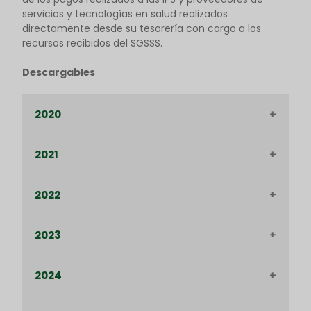
servicios y tecnologías en salud realizados
directamente desde su tesorería con cargo a los
recursos recibidos del SGSSS.
Descargables
2020
2021
Publicación cronograma de
conciliación de Junio
2022
Enero 2021
Publicación cronograma de
ACTAS DE CONCILIACIÓN (CARTERAS
conciliación de Agosto
CIRCULAR 011)
2023
Enero 2022
CRONOGRAMA DE CONCILIACIÓN
ACTAS DE CONCILIACIÓN (CARTERAS
Publicación cronograma
ENERO
CIRCULAR 011)
2024
de conciliación de
Enero 2023
ARCHIVO FT0-22
ARCHIVO FT-022
Septiembre
ARCHIVO AIFT10
CARTERAS I
ARCHIVO FT0-21