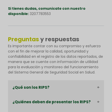
Si tienes dudas, comunicate con nuestro
disponible:
3207783553
Preguntas
y respuestas
Es importante contar con su compromiso y esfuerzo
con el fin de mejorar la calidad, oportunidad y
confiabilidad en el registro de los datos reportados, de
manera que se cuente con información de utilidad
para la evaluación y monitoreo del funcionamiento
del Sistema General de Seguridad Social en Salud.
¿Qué son los RIPS?
De acuerdo a la Resolución 3374 de 2000
¿Quiénes deben de presentar los RIPS?
expedida por el Ministerio de la Protección Social
en el año 2000 los Registros Individuales de