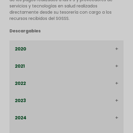
servicios y tecnologías en salud realizados
directamente desde su tesorería con cargo a los
recursos recibidos del SGSSS.
Descargables
2020
2021
Publicación cronograma de
conciliación de Junio
2022
Enero 2021
Publicación cronograma de
ACTAS DE CONCILIACIÓN (CARTERAS
conciliación de Agosto
CIRCULAR 011)
2023
Enero 2022
CRONOGRAMA DE CONCILIACIÓN
ACTAS DE CONCILIACIÓN (CARTERAS
Publicación cronograma
ENERO
CIRCULAR 011)
2024
de conciliación de
Enero 2023
ARCHIVO FT0-22
ARCHIVO FT-022
Septiembre
ARCHIVO AIFT10
CARTERAS I
ARCHIVO FT0-21