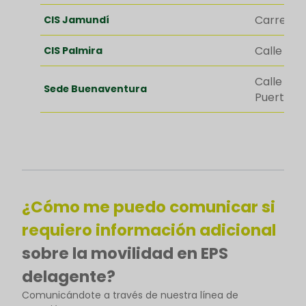
Carrera 1
CIS Jamundí
Calle 29 
CIS Palmira
Calle 8 Nº
Sede Buenaventura
Puerto Ve
¿Cómo me puedo comunicar si
requiero información adicional
sobre la movilidad en EPS
delagente?
Comunicándote a través de nuestra línea de