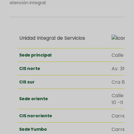
atención integral:
Unidad Integral de Servicios
Calle 5 Nº
Sede principal
Av. 3N Nº
CIS norte
Cra 64A N
CIS sur
Calle 75B 
Sede oriente
10 -11 C.C
Carrera 8
CIS nororiente
Carrera 6
Sede Yumbo